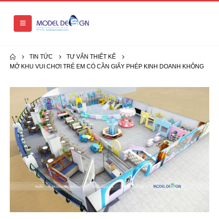
TIN TỨC
TƯ VẤN THIẾT KẾ
MỞ KHU VUI CHƠI TRẺ EM CÓ CẦN GIẤY PHÉP KINH DOANH KHÔNG