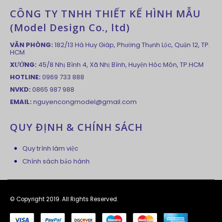
CÔNG TY TNHH THIẾT KẾ HÌNH MẪU
(Model Design Co., ltd)
VĂN PHÒNG:
182/13 Hà Huy Giáp, Phường Thạnh Lộc, Quận 12, TP.
HCM
XƯỞNG:
45/8 Nhị Bình 4, Xã Nhị Bình, Huyện Hóc Môn, TP.HCM
HOTLINE:
0969 733 888
NVKD:
0865 987 988
EMAIL:
nguyencongmodel@gmail.com
QUY ĐỊNH & CHÍNH SÁCH
Quy trình làm việc
Chính sách bảo hành
© Copyright 2019. All Rights Reserved.