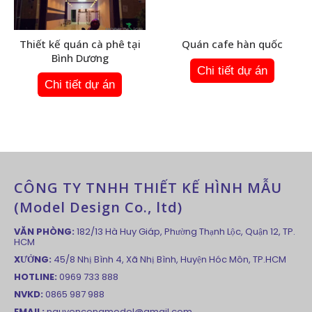
Thiết kế quán cà phê tại
Quán cafe hàn quốc
Bình Dương
Chi tiết dự án
Chi tiết dự án
CÔNG TY TNHH THIẾT KẾ HÌNH MẪU
(Model Design Co., ltd)
VĂN PHÒNG:
182/13 Hà Huy Giáp, Phường Thạnh Lộc, Quận 12, TP.
HCM
XƯỞNG:
45/8 Nhị Bình 4, Xã Nhị Bình, Huyện Hóc Môn, TP.HCM
HOTLINE:
0969 733 888
NVKD:
0865 987 988
EMAIL:
nguyencongmodel@gmail.com