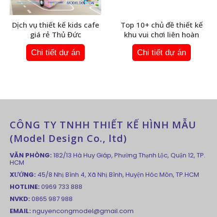
Dịch vụ thiết kế kids cafe
Top 10+ chủ đề thiết kế
giá rẻ Thủ Đức
khu vui chơi liên hoàn
Chi tiết dự án
Chi tiết dự án
CÔNG TY TNHH THIẾT KẾ HÌNH MẪU
(Model Design Co., ltd)
VĂN PHÒNG:
182/13 Hà Huy Giáp, Phường Thạnh Lộc, Quận 12, TP.
HCM
XƯỞNG:
45/8 Nhị Bình 4, Xã Nhị Bình, Huyện Hóc Môn, TP.HCM
HOTLINE:
0969 733 888
NVKD:
0865 987 988
EMAIL:
nguyencongmodel@gmail.com