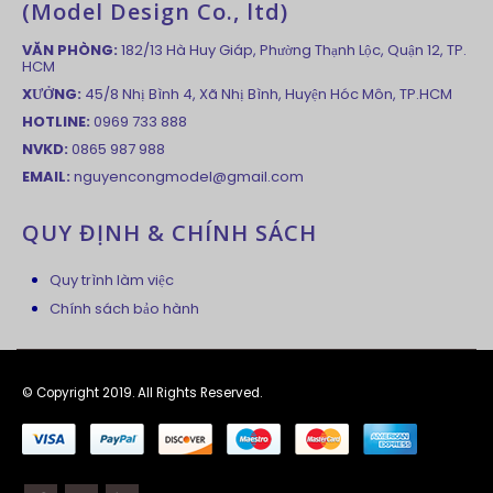
(Model Design Co., ltd)
VĂN PHÒNG:
182/13 Hà Huy Giáp, Phường Thạnh Lộc, Quận 12, TP.
HCM
XƯỞNG:
45/8 Nhị Bình 4, Xã Nhị Bình, Huyện Hóc Môn, TP.HCM
HOTLINE:
0969 733 888
NVKD:
0865 987 988
EMAIL:
nguyencongmodel@gmail.com
QUY ĐỊNH & CHÍNH SÁCH
Quy trình làm việc
Chính sách bảo hành
© Copyright 2019. All Rights Reserved.