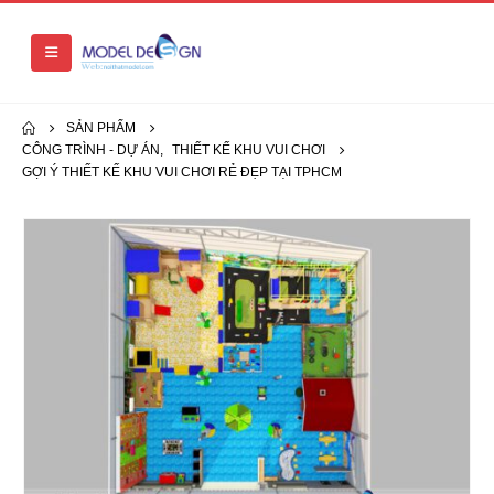
SẢN PHẨM
CÔNG TRÌNH - DỰ ÁN
,
THIẾT KẾ KHU VUI CHƠI
GỢI Ý THIẾT KẾ KHU VUI CHƠI RẺ ĐẸP TẠI TPHCM