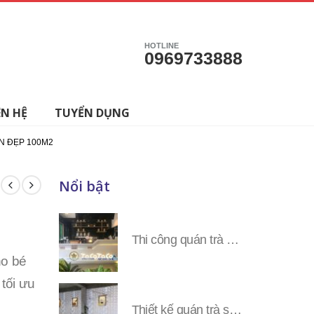
HOTLINE
0969733888
ÊN HỆ
TUYỂN DỤNG
ÀN ĐẸP 100M2
Nổi bật
Thi công quán trà sữa Tocotoco các tỉnh miền Nam
ho bé
 tối ưu
Thiết kế quán trà sữa Tocotoco toàn tỉnh miền Nam