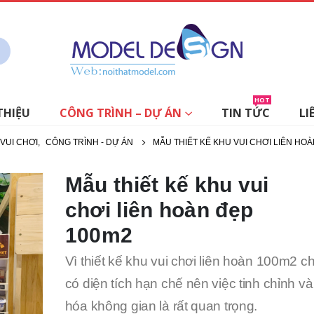
HOT
THIỆU
CÔNG TRÌNH – DỰ ÁN
TIN TỨC
LI
 VUI CHƠI
,
CÔNG TRÌNH - DỰ ÁN
MẪU THIẾT KẾ KHU VUI CHƠI LIÊN HO
Mẫu thiết kế khu vui
chơi liên hoàn đẹp
100m2
Vì thiết kế khu vui chơi liên hoàn 100m2 c
có diện tích hạn chế nên việc tinh chỉnh và
hóa không gian là rất quan trọng.