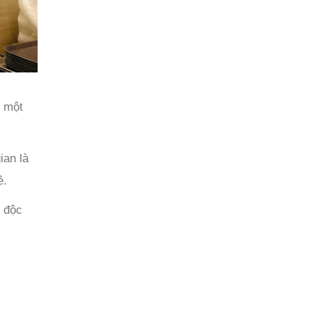
t một
ian là
ẻ.
n độc