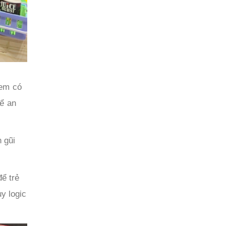
 em có
ể an
 gũi
ể trẻ
y logic