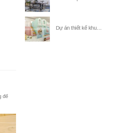
Dự án thiết kế khu vui chơi Đặng YUNI
g để