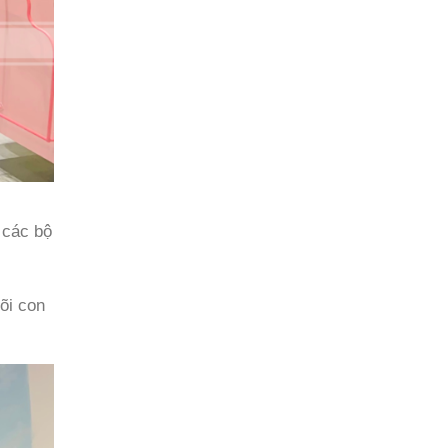
 các bộ
õi con