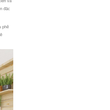
ến ​​và
an đặc
à phê
sẽ