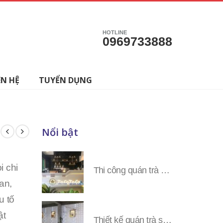
HOTLINE
0969733888
ÊN HỆ
TUYỂN DỤNG
Nổi bật
i chi
Thi công quán trà sữa Tocotoco các tỉnh miền Nam
ian,
u tố
ật
Thiết kế quán trà sữa Tocotoco toàn tỉnh miền Nam