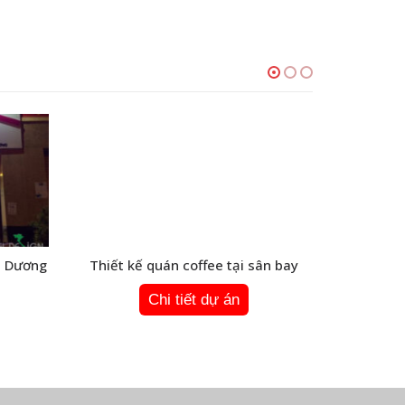
nh Dương
Thiết kế quán coffee tại sân bay
Quán ca
Chi tiết dự án