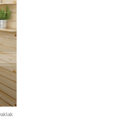
Đaklak