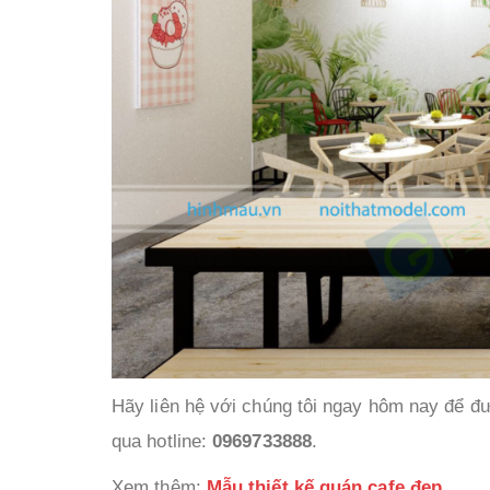
Hãy liên hệ với chúng tôi ngay hôm nay để đư
qua hotline:
0969733888
.
Xem thêm:
Mẫu thiết kế quán cafe đẹp