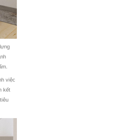
dựng
ánh
hẩm.
nh việc
m kết
tiêu