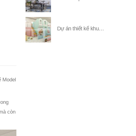
Dự án thiết kế khu vui chơi Đặng YUNI
ể Model
rong
 mà còn