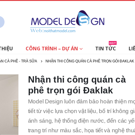
HOT
THIỆU
CÔNG TRÌNH – DỰ ÁN
TIN TỨC
LI
ÁN CÀ PHÊ - TRÀ SỮA
NHẬN THI CÔNG QUÁN CÀ PHÊ TRỌN GÓI ĐAKLAK
Nhận thi công quán cà
phê trọn gói Đaklak
Model Design luôn đảm bảo hoàn thiện mọ
tiết từ việc lựa chọn vật liệu, bố trí không g
ánh sáng, hệ thống điện nước, đến các yế
trang trí như màu sắc, họa tiết và nghệ thu