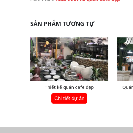
SẢN PHẨM TƯƠNG TỰ
 trà sữa
Thiết kế quán cafe đẹp
Quán
Chi tiết dự án