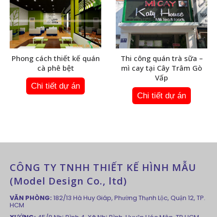
Phong cách thiết kế quán
Thi công quán trà sữa –
cà phê bệt
mì cay tại Cây Trâm Gò
Vấp
Chi tiết dự án
Chi tiết dự án
CÔNG TY TNHH THIẾT KẾ HÌNH MẪU
(Model Design Co., ltd)
VĂN PHÒNG:
182/13 Hà Huy Giáp, Phường Thạnh Lộc, Quận 12, TP.
HCM