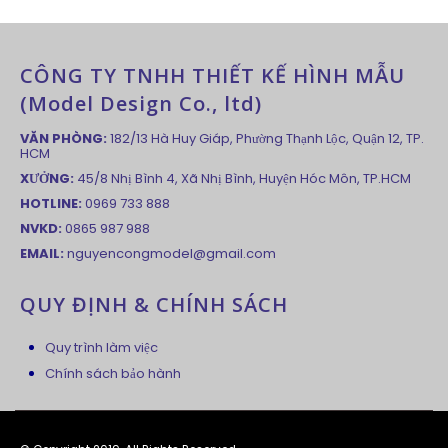
CÔNG TY TNHH THIẾT KẾ HÌNH MẪU
(Model Design Co., ltd)
VĂN PHÒNG:
182/13 Hà Huy Giáp, Phường Thạnh Lộc, Quận 12, TP.
HCM
XƯỞNG:
45/8 Nhị Bình 4, Xã Nhị Bình, Huyện Hóc Môn, TP.HCM
HOTLINE:
0969 733 888
NVKD:
0865 987 988
EMAIL:
nguyencongmodel@gmail.com
QUY ĐỊNH & CHÍNH SÁCH
Quy trình làm việc
Chính sách bảo hành