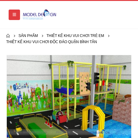
SẢN PHẨM
THIẾT KẾ KHU VUI CHƠI TRẺ EM
THIẾT KẾ KHU VUI CHƠI ĐỘC ĐÁO QUẬN BÌNH TÂN