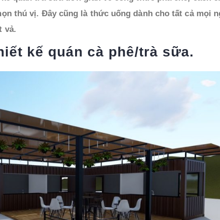
họn thú vị. Đây cũng là thức uống dành cho tất cả mọi 
 vả.
hiết kế quán cà phê/
trà sữa.