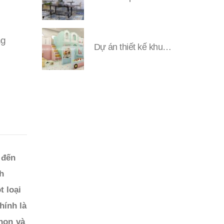
ng
Dự án thiết kế khu vui chơi Đặng YUNI
 đến
h
t loại
hính là
chọn và