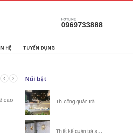
HOTLINE
0969733888
ÊN HỆ
TUYỂN DỤNG
Nổi bật
ê cao
Thi công quán trà sữa Tocotoco các tỉnh miền Nam
Thiết kế quán trà sữa Tocotoco toàn tỉnh miền Nam