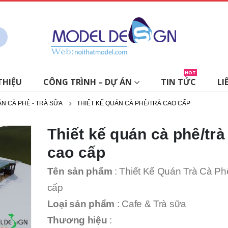
HOT
THIỆU
CÔNG TRÌNH – DỰ ÁN
TIN TỨC
LI
ÁN CÀ PHÊ - TRÀ SỮA
THIẾT KẾ QUÁN CÀ PHÊ/TRÀ CAO CẤP
Thiết kế quán cà phê/trà
cao cấp
Tên sản phẩm
: Thiết Kế Quán Trà Cà Ph
cấp
Loại sản phẩm
: Cafe & Trà sữa
Thương hiệu
: