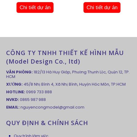
Chi tiết dự án
Chi tiết dự án
CÔNG TY TNHH THIẾT KẾ HÌNH MẪU
(Model Design Co., ltd)
VĂN PHÒNG:
182/13 Hà Huy Giáp, Phường Thạnh Lộc, Quận 12, TP.
HCM
XƯỞNG:
45/8 Nhị Bình 4, Xã Nhị Bình, Huyện Hóc Môn, TP.HCM
HOTLINE:
0969 733 888
NVKD:
0865 987 988
EMAIL:
nguyencongmodel@gmail.com
QUY ĐỊNH & CHÍNH SÁCH
Quy trình làm việc