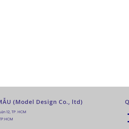
U (Model Design Co., ltd)
Q
uận 12, TP. HCM
 TP.HCM