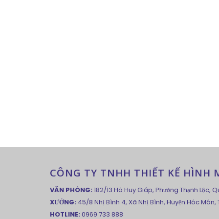
CÔNG TY TNHH THIẾT KẾ HÌNH MẪ
VĂN PHÒNG:
182/13 Hà Huy Giáp, Phường Thạnh Lộc, Q
XƯỞNG:
45/8 Nhị Bình 4, Xã Nhị Bình, Huyện Hóc Môn,
HOTLINE:
0969 733 888