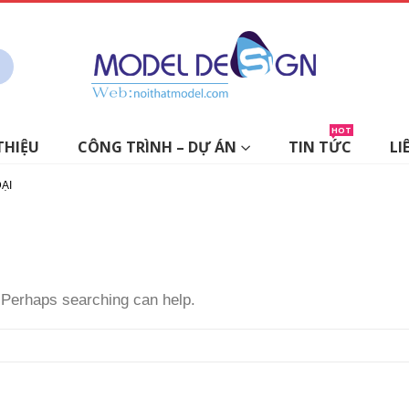
HOT
THIỆU
CÔNG TRÌNH – DỰ ÁN
TIN TỨC
LI
ẠI
. Perhaps searching can help.