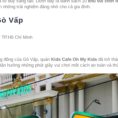
 và tư duy sáng tạo. Dưới đây là danh sách 10
khu vui chơi 
 những trải nghiệm đáng nhớ cho cả gia đình.
Gò Vấp
 TP.Hồ Chí Minh
ng động của Gò Vấp, quán
Kids Cafe Oh My Kids
đã trở thà
tận hưởng những phút giây vui chơi một cách an toàn và thú