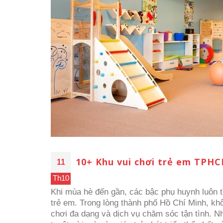
10+ Khu vui chơi trẻ em TPHC
11
Th10
Khi mùa hè đến gần, các bậc phụ huynh luôn 
trẻ em. Trong lòng thành phố Hồ Chí Minh, khôn
chơi đa dạng và dịch vụ chăm sóc tận tình. Nh