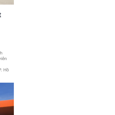
t
nh
viên
P. Hồ