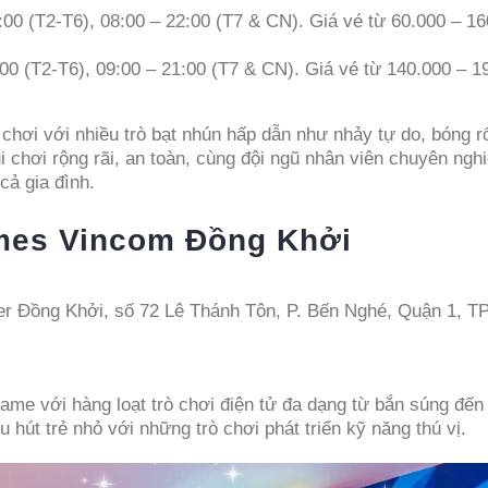
00 (T2-T6), 08:00 – 22:00 (T7 & CN). Giá vé từ 60.000 – 1
0 (T2-T6), 09:00 – 21:00 (T7 & CN). Giá vé từ 140.000 – 1
chơi với nhiều trò bạt nhún hấp dẫn như nhảy tự do, bóng r
i chơi rộng rãi, an toàn, cùng đội ngũ nhân viên chuyên ngh
cả gia đình.
mes Vincom Đồng Khởi
 Đồng Khởi, số 72 Lê Thánh Tôn, P. Bến Nghé, Quận 1, TP
game với hàng loạt trò chơi điện tử đa dạng từ bắn súng đế
u hút trẻ nhỏ với những trò chơi phát triển kỹ năng thú vị.