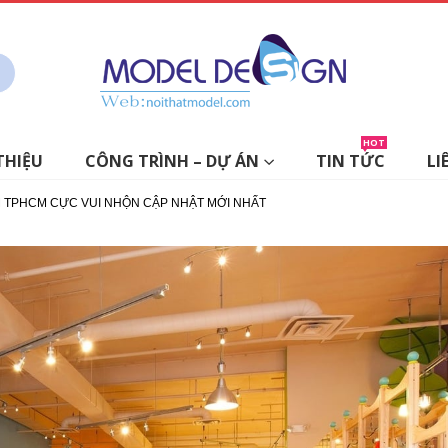
HOT
THIỆU
CÔNG TRÌNH – DỰ ÁN
TIN TỨC
LI
M TPHCM CỰC VUI NHỘN CẬP NHẬT MỚI NHẤT