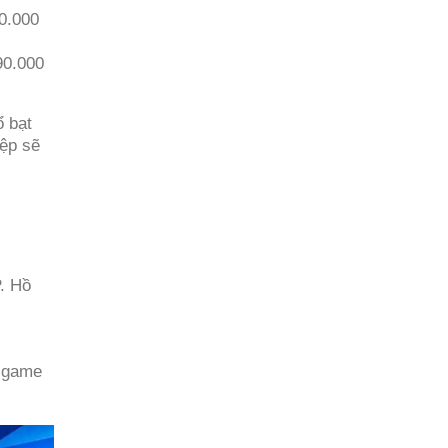
60.000
90.000
ổ bạt
iệp sẽ
. Hồ
n game