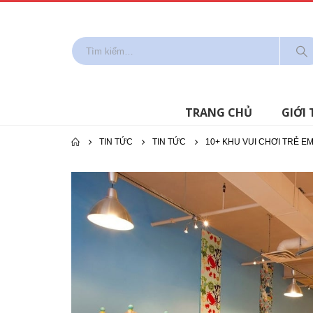
TRANG CHỦ
GIỚI 
TIN TỨC
TIN TỨC
10+ KHU VUI CHƠI TRẺ E