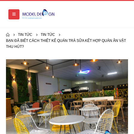
TIN TỨC
TIN TỨC
BẠN ĐÃ BIẾT CÁCH THIẾT KẾ QUÁN TRÀ SỮA KẾT HỢP QUÁN ĂN VẶT
THU HÚT?