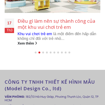
Điều gì làm nên sự thành công của
17
một khu vui chơi trẻ em
Th3
Khu vui chơi trẻ em
là một điểm đến hấp dẫn
không chỉ đối với trẻ nhỏ...
Xem thêm
CÔNG TY TNHH THIẾT KẾ HÌNH MẪU
(Model Design Co., ltd)
VĂN PHÒNG:
182/13 Hà Huy Giáp, Phường Thạnh Lộc, Quận 12, TP.
HCM