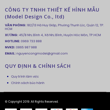
CÔNG TY TNHH THIẾT KẾ HÌNH MẪU
(Model Design Co., ltd)
VĂN PHÒNG:
182/13 Hà Huy Giáp, Phường Thạnh Lộc, Quận 12, TP.
HCM
XƯỞNG:
45/8 Nhị Bình 4, Xã Nhị Bình, Huyện Hóc Môn, TP.HCM
HOTLINE:
0969 733 888
NVKD:
0865 987 988
EMAIL:
nguyencongmodel@gmail.com
QUY ĐỊNH & CHÍNH SÁCH
Quy trình làm việc
Chính sách bảo hành
© Copyright 2019. All Rights Reserved.