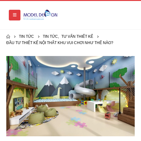
TIN TỨC
TIN TỨC
,
TƯ VẤN THIẾT KẾ
ĐẦU TƯ THIẾT KẾ NỘI THẤT KHU VUI CHƠI NHƯ THẾ NÀO?