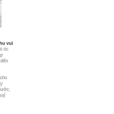
khu vui
có óc
ập
 đến
 cho
ây
hước,
quý