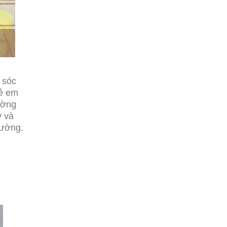
 sóc
rẻ em
ường
y và
rường.