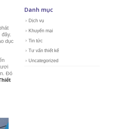
Danh mục
Dịch vụ
phát
Khuyến mại
 đây.
áo dục
Tin tức
Tư vấn thiết kế
ến
Uncategorized
tươi
ơn. Đó
hiết