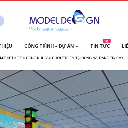
HOT
THIỆU
CÔNG TRÌNH – DỰ ÁN
TIN TỨC
LI
ỂM THIẾT KẾ THI CÔNG KHU VUI CHƠI TRẺ EM TẠI ĐỒNG NAI ĐÁNG TIN CẬY