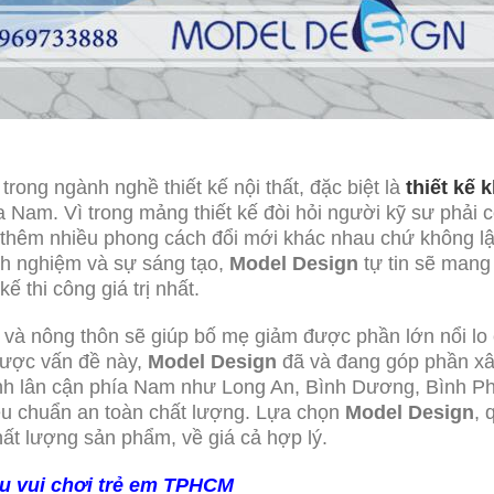
trong ngành nghề thiết kế nội thất, đặc biệt là
thiết kế 
a Nam. Vì trong mảng thiết kế đòi hỏi người kỹ sư phải 
òi thêm nhiều phong cách đổi mới khác nhau chứ không l
inh nghiệm và sự sáng tạo,
Model Design
tự tin sẽ mang
 thi công giá trị nhất.
hị và nông thôn sẽ giúp bố mẹ giảm được phần lớn nổi lo
 được vấn đề này,
Model De
sign
đã và đang góp phần x
ỉnh lân cận phía Nam như Long An, Bình Dương, Bình P
êu chuẩn an toàn chất lượng. Lựa chọn
Model Design
, 
ất lượng sản phẩm, về giá cả hợp lý.
hu vui chơi trẻ em TPHCM