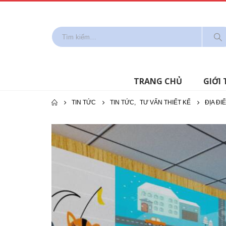
TRANG CHỦ
GIỚI 
TIN TỨC
TIN TỨC
,
TƯ VẤN THIẾT KẾ
ĐỊA ĐI