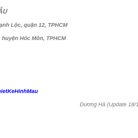
ẪU
hạnh Lộc, quận 12, TPHCM
h, huyện Hóc Môn, TPHCM
hietKeHinhMau
Dương Hà (Update 18/1