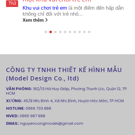
Th3
Khu vui chơi trẻ em
là một điểm đến hấp dẫn
không chỉ đối với trẻ nhỏ...
Xem thêm
CÔNG TY TNHH THIẾT KẾ HÌNH MẪU
(Model Design Co., ltd)
VĂN PHÒNG:
182/13 Hà Huy Giáp, Phường Thạnh Lộc, Quận 12, TP.
HCM
XƯỞNG:
45/8 Nhị Bình 4, Xã Nhị Bình, Huyện Hóc Môn, TP.HCM
HOTLINE:
0969 733 888
NVKD:
0865 987 988
EMAIL:
nguyencongmodel@gmail.com