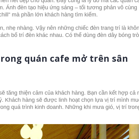
 nên nét đẹp cho quán. Đây cũng là lý do mà các quán 
. Ánh đèn tạo hiệu ứng sáng – tối tương phản vô cùng 
hill” mà phần lớn khách hàng tìm kiếm.
n, nhẹ nhàng. Vậy nên những chiếc đèn trang trí là khô
cách bố trí đèn khác nhau. Có thể dùng đèn dây bóng tr
trong quán cafe mở trên sân
sẽ tăng thiện cảm của khách hàng. Bạn cần kết hợp cả 
ý. Khách hàng sẽ được linh hoạt chọn lựa vị trí mình mu
ong quá trình kinh doanh. Những khi mưa gió, vị trí tro