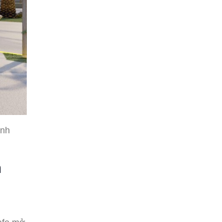
ính
n