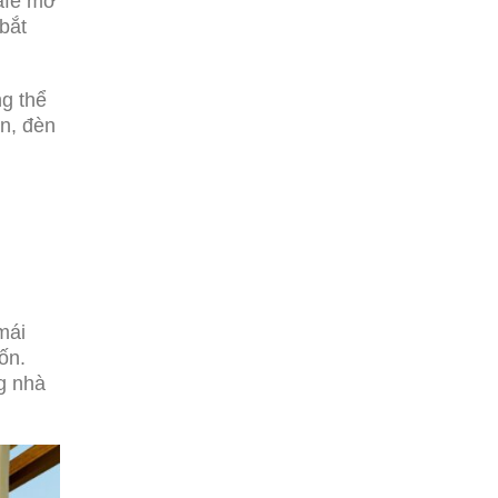
cafe mở
bắt
ng thể
òn, đèn
mái
ốn.
ng nhà