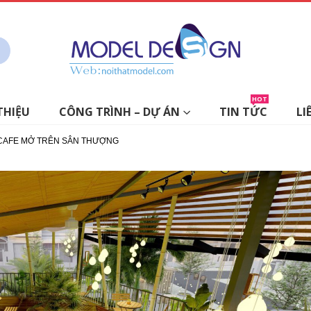
HOT
THIỆU
CÔNG TRÌNH – DỰ ÁN
TIN TỨC
LI
 CAFE MỞ TRÊN SÂN THƯỢNG