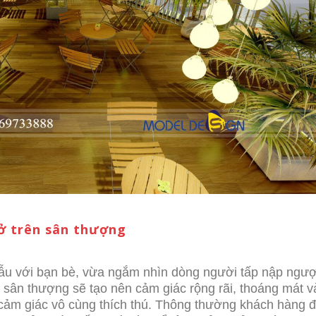
ở trên sân thượng
gẫu với bạn bè, vừa ngắm nhìn dòng người tấp nập ngượ
 sân thượng sẽ tạo nên cảm giác rộng rãi, thoáng mát v
 cảm giác vô cùng thích thú. Thông thường khách hàng 