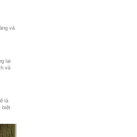
àng và
g lại
ch và
ể là
 biệt