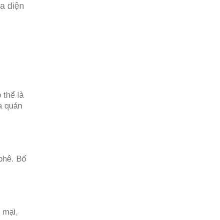
a diện
 thể là
a quán
phê. Bố
 mại,