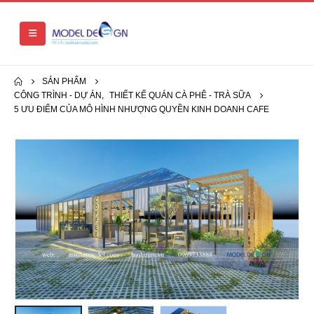
SẢN PHẨM
CÔNG TRÌNH - DỰ ÁN
,
THIẾT KẾ QUÁN CÀ PHÊ - TRÀ SỮA
5 ƯU ĐIỂM CỦA MÔ HÌNH NHƯỢNG QUYỀN KINH DOANH CAFE