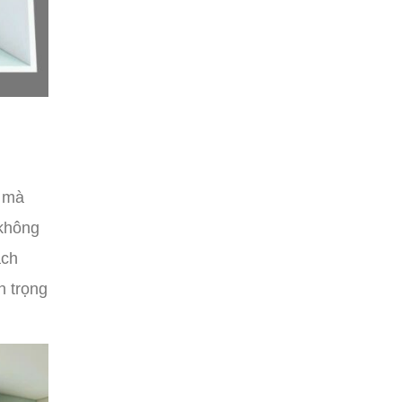
h mà
 không
ách
n trọng