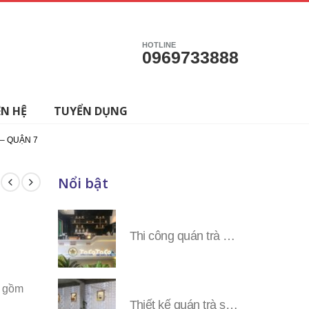
HOTLINE
0969733888
ÊN HỆ
TUYỂN DỤNG
 – QUẬN 7
Nổi bật
Thi công quán trà sữa Tocotoco các tỉnh miền Nam
o gồm
Thiết kế quán trà sữa Tocotoco toàn tỉnh miền Nam