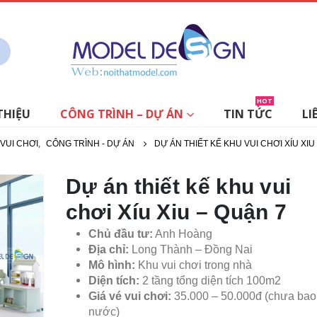
HOT
THIỆU
CÔNG TRÌNH – DỰ ÁN
TIN TỨC
LI
 VUI CHƠI
,
CÔNG TRÌNH - DỰ ÁN
DỰ ÁN THIẾT KẾ KHU VUI CHƠI XÍU XIU
Dự án thiết kế khu vui
chơi Xíu Xiu – Quận 7
Chủ đầu tư:
Anh Hoàng
Địa chỉ:
Long Thành – Đồng Nai
Mô hình:
Khu vui chơi trong nhà
Diện tích:
2 tầng tổng diện tích 100m2
Giá vé vui chơi:
35.000 – 50.000đ (chưa ba
nước)