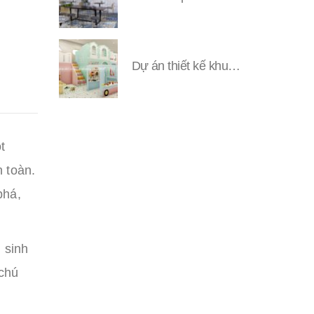
Dự án thiết kế khu vui chơi Đặng YUNI
t
n toàn.
phá,
 sinh
chú