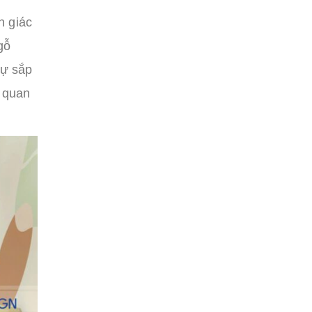
n giác
gỗ
Sự sắp
ể quan