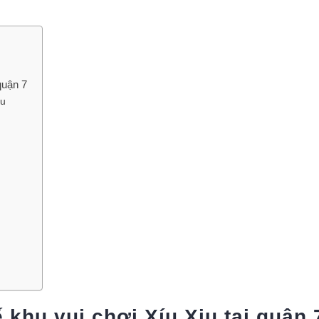
 quận 7
iu
ế khu vui chơi Xíu Xiu tại quận 