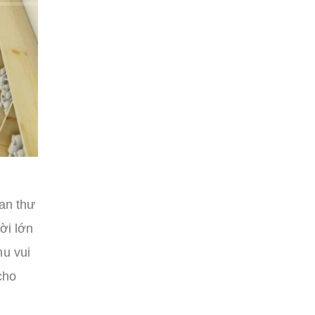
an thư
ời lớn
hu vui
cho