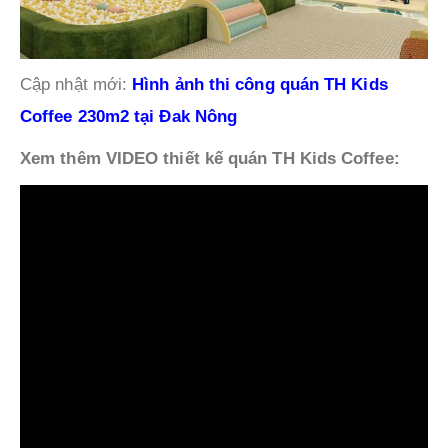
Cập nhật mới:
Hình ảnh thi công quán TH Kids
Coffee 230m2 tại Đak Nông
Xem thêm VIDEO thiết kế quán TH Kids Coffee: