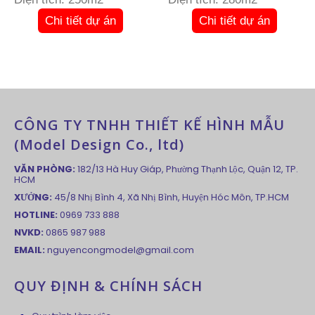
Chi tiết dự án
Chi tiết dự án
CÔNG TY TNHH THIẾT KẾ HÌNH MẪU
(Model Design Co., ltd)
VĂN PHÒNG:
182/13 Hà Huy Giáp, Phường Thạnh Lộc, Quận 12, TP.
HCM
XƯỞNG:
45/8 Nhị Bình 4, Xã Nhị Bình, Huyện Hóc Môn, TP.HCM
HOTLINE:
0969 733 888
NVKD:
0865 987 988
EMAIL:
nguyencongmodel@gmail.com
QUY ĐỊNH & CHÍNH SÁCH