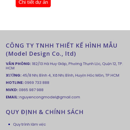
Chi tiết dự án
CÔNG TY TNHH THIẾT KẾ HÌNH MẪU
(Model Design Co., ltd)
VĂN PHÒNG:
182/13 Hà Huy Giáp, Phường Thạnh Lộc, Quận 12, TP.
HCM
XƯỞNG:
45/8 Nhị Bình 4, Xã Nhị Bình, Huyện Hóc Môn, TP.HCM
HOTLINE:
0969 733 888
NVKD:
0865 987 988
EMAIL:
nguyencongmodel@gmail.com
QUY ĐỊNH & CHÍNH SÁCH
Quy trình làm việc