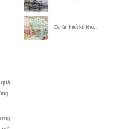
Dự án thiết kế khu vui chơi Đặng YUNI
 quà
cùng
ương
m mỹ