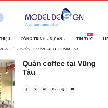
HOT
THIỆU
CÔNG TRÌNH – DỰ ÁN
TIN TỨC
LI
ÁN CÀ PHÊ - TRÀ SỮA
QUÁN COFFEE TẠI VŨNG TÀU
Quán coffee tại Vũng
Tàu