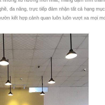
ghề, đa năng, trực tiếp đảm nhận tất cả hạng mục
 vườn kết hợp cảnh quan luôn luôn vượt xa mọi m