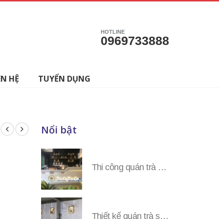
HOTLINE
0969733888
ÊN HỆ
TUYỂN DỤNG
Nổi bật
Thi công quán trà sữa Tocotoco các tỉnh miền Nam
Thiết kế quán trà sữa Tocotoco toàn tỉnh miền Nam