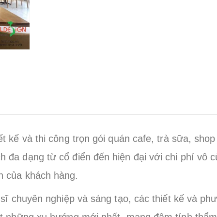
t kế và thi công trọn gói quán cafe, trà sữa, shop
h đa dạng từ cổ điển đến hiện đại với
chi phí vô 
h của khách hàng.
a sĩ chuyên nghiệp và sáng tạo, các thiết kế và ph
nhật những xu hướng mới nhất, mang đậm tính thẩ