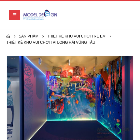
SẢN PHẨM
THIẾT KẾ KHU VUI CHƠI TRẺ EM
THIẾT KẾ KHU VUI CHƠI TẠI LONG HẢI VŨNG TÀU