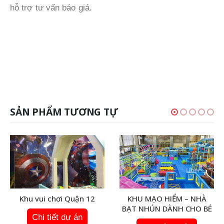
hỗ trợ tư vấn báo giá.
SẢN PHẨM TƯƠNG TỰ
Khu vui chơi Quận 12
KHU MẠO HIỂM – NHÀ
BẠT NHÚN DÀNH CHO BÉ
Chi tiết dự án