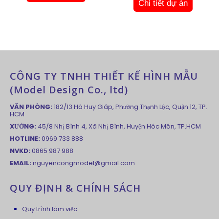
Chi tiết dự án
CÔNG TY TNHH THIẾT KẾ HÌNH MẪU
(Model Design Co., ltd)
VĂN PHÒNG:
182/13 Hà Huy Giáp, Phường Thạnh Lộc, Quận 12, TP.
HCM
XƯỞNG:
45/8 Nhị Bình 4, Xã Nhị Bình, Huyện Hóc Môn, TP.HCM
HOTLINE:
0969 733 888
NVKD:
0865 987 988
EMAIL:
nguyencongmodel@gmail.com
QUY ĐỊNH & CHÍNH SÁCH
Quy trình làm việc