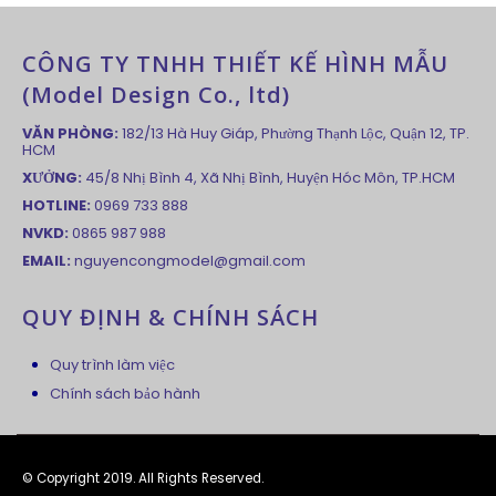
CÔNG TY TNHH THIẾT KẾ HÌNH MẪU
(Model Design Co., ltd)
VĂN PHÒNG:
182/13 Hà Huy Giáp, Phường Thạnh Lộc, Quận 12, TP.
HCM
XƯỞNG:
45/8 Nhị Bình 4, Xã Nhị Bình, Huyện Hóc Môn, TP.HCM
HOTLINE:
0969 733 888
NVKD:
0865 987 988
EMAIL:
nguyencongmodel@gmail.com
QUY ĐỊNH & CHÍNH SÁCH
Quy trình làm việc
Chính sách bảo hành
© Copyright 2019. All Rights Reserved.