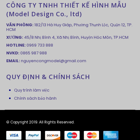
CÔNG TY TNHH THIẾT KẾ HÌNH MẪU
(Model Design Co., ltd)
VĂN PHÒNG:
182/13 Hà Huy Giáp, Phường Thạnh Lộc, Quận 12, TP.
HCM
XƯỞNG:
45/8 Nhị Bình 4, Xã Nhị Bình, Huyện Hóc Môn, TP.HCM
HOTLINE:
0969 733 888
NVKD:
0865 987 988
EMAIL:
nguyencongmodel@gmail.com
QUY ĐỊNH & CHÍNH SÁCH
Quy trình làm việc
Chính sách bảo hành
© Copyright 2019. All Rights Reserved.