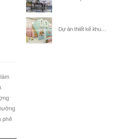
Dự án thiết kế khu vui chơi Đặng YUNI
 làm
.
ượng
 hưởng
à phê