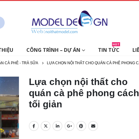
HOT
THIỆU
CÔNG TRÌNH – DỰ ÁN
TIN TỨC
LI
ÁN CÀ PHÊ - TRÀ SỮA
LỰA CHỌN NỘI THẤT CHO QUÁN CÀ PHÊ PHONG C
Lựa chọn nội thất cho
quán cà phê phong các
tối giản