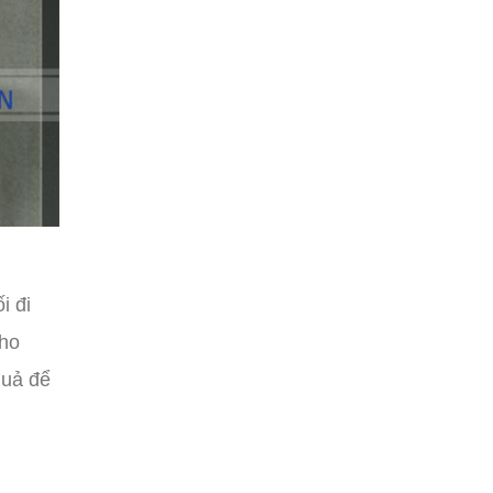
i đi
cho
quả để
n