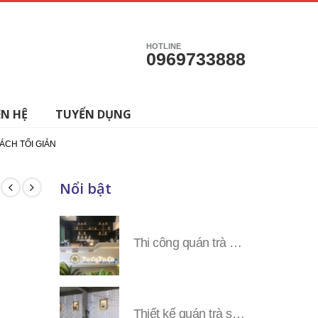
HOTLINE
0969733888
ÊN HỆ
TUYỂN DỤNG
ÁCH TỐI GIẢN
Nổi bật
h
Thi công quán trà sữa Tocotoco các tỉnh miền Nam
Thiết kế quán trà sữa Tocotoco toàn tỉnh miền Nam