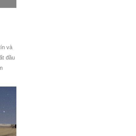
ín và
ất đầu
ằm