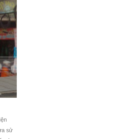
iện
ừa sử