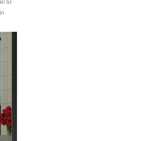
ấn từ
ấn