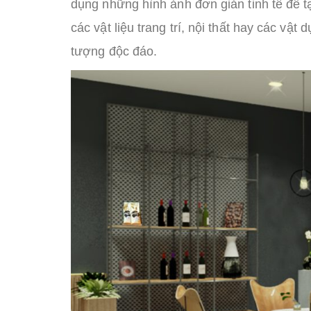
dụng những hình ảnh đơn giản tinh tế để t
các vật liệu trang trí, nội thất hay các vậ
tượng độc đáo.