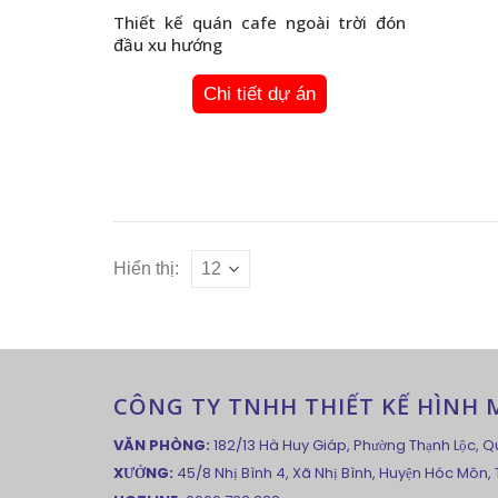
Thiết kế quán cafe ngoài trời đón
đầu xu hướng
Chi tiết dự án
Hiển thị:
CÔNG TY TNHH THIẾT KẾ HÌNH MẪ
VĂN PHÒNG:
182/13 Hà Huy Giáp, Phường Thạnh Lộc, Q
XƯỞNG:
45/8 Nhị Bình 4, Xã Nhị Bình, Huyện Hóc Môn,