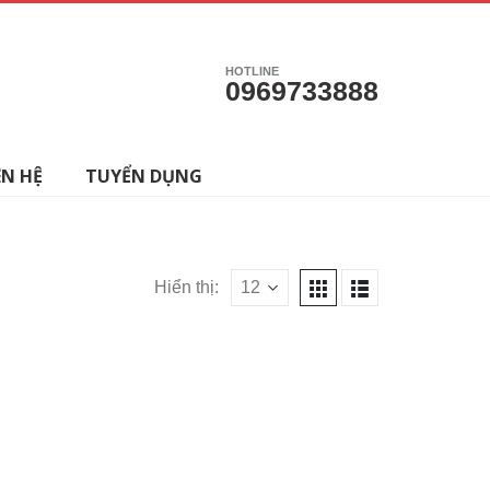
HOTLINE
0969733888
ÊN HỆ
TUYỂN DỤNG
Hiển thị: