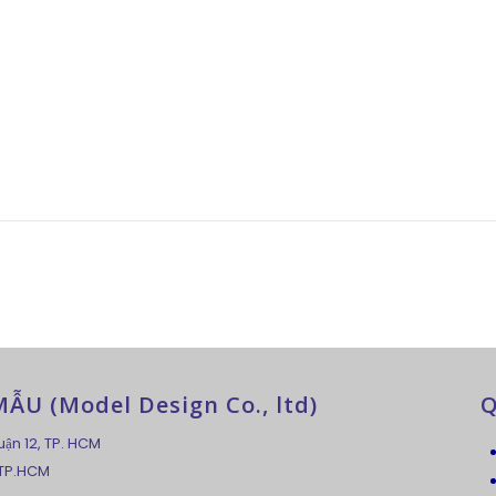
U (Model Design Co., ltd)
Q
uận 12, TP. HCM
 TP.HCM