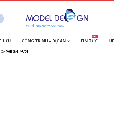
HOT
THIỆU
CÔNG TRÌNH – DỰ ÁN
TIN TỨC
LI
N CÀ PHÊ SÂN VƯỜN