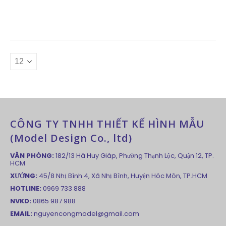
CÔNG TY TNHH THIẾT KẾ HÌNH MẪU
(Model Design Co., ltd)
VĂN PHÒNG:
182/13 Hà Huy Giáp, Phường Thạnh Lộc, Quận 12, TP.
HCM
XƯỞNG:
45/8 Nhị Bình 4, Xã Nhị Bình, Huyện Hóc Môn, TP.HCM
HOTLINE:
0969 733 888
NVKD:
0865 987 988
EMAIL:
nguyencongmodel@gmail.com