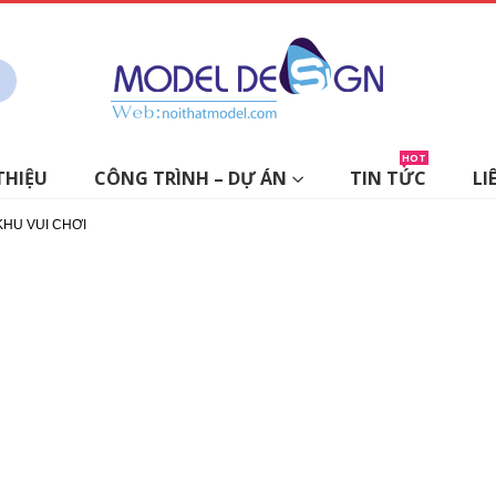
HOT
THIỆU
CÔNG TRÌNH – DỰ ÁN
TIN TỨC
LI
KHU VUI CHƠI