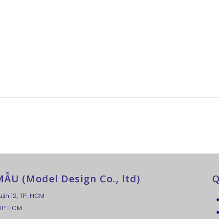
U (Model Design Co., ltd)
Q
uận 12, TP. HCM
 TP.HCM