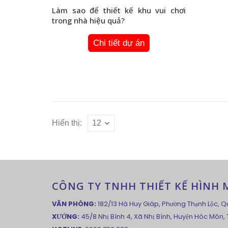
Làm sao để thiết kế khu vui chơi
trong nhà hiệu quả?
Chi tiết dự án
Hiển thị:
CÔNG TY TNHH THIẾT KẾ HÌNH MẪ
VĂN PHÒNG:
182/13 Hà Huy Giáp, Phường Thạnh Lộc, Q
XƯỞNG:
45/8 Nhị Bình 4, Xã Nhị Bình, Huyện Hóc Môn,