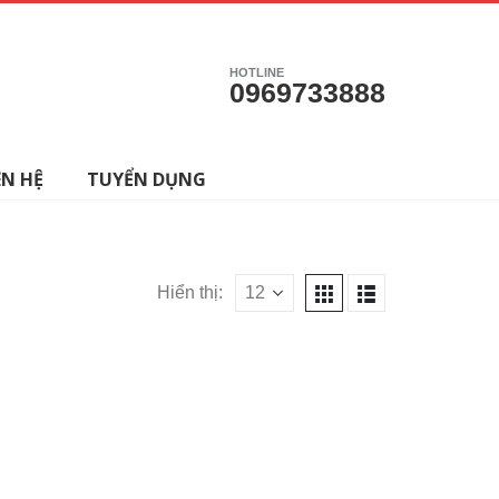
HOTLINE
0969733888
ÊN HỆ
TUYỂN DỤNG
Hiển thị: