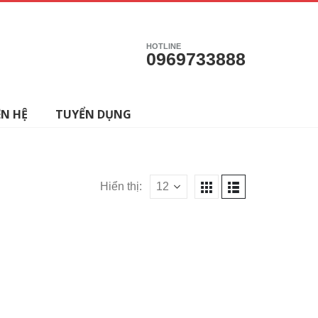
HOTLINE
0969733888
ÊN HỆ
TUYỂN DỤNG
Hiển thị: