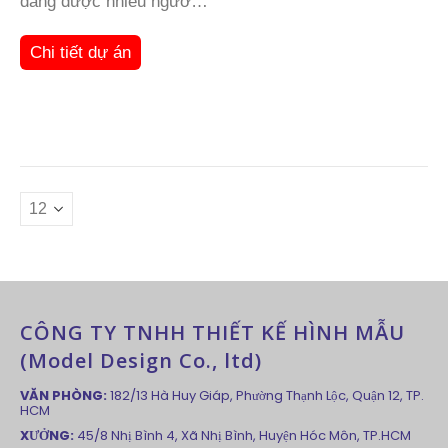
đang được nhiều người
hướng tới để đầu tư,
nhưng để bắt đầu mở
Chi tiết dự án
một quán trà sữa đẹp thu
hút khách là điều
không…
CÔNG TY TNHH THIẾT KẾ HÌNH MẪU
(Model Design Co., ltd)
VĂN PHÒNG:
182/13 Hà Huy Giáp, Phường Thạnh Lộc, Quận 12, TP.
HCM
XƯỞNG:
45/8 Nhị Bình 4, Xã Nhị Bình, Huyện Hóc Môn, TP.HCM