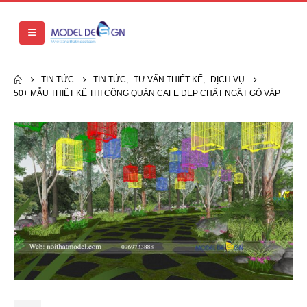
TIN TỨC
TIN TỨC
,
TƯ VẤN THIẾT KẾ
,
DỊCH VỤ
50+ MẪU THIẾT KẾ THI CÔNG QUÁN CAFE ĐẸP CHẤT NGẤT GÒ VẤP