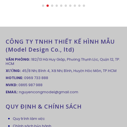
CÔNG TY TNHH THIẾT KẾ HÌNH MẪU
(Model Design Co., ltd)
VĂN PHÒNG:
182/13 Hà Huy Giáp, Phường Thạnh Lộc, Quận 12, TP.
HCM
XƯỞNG:
45/8 Nhị Bình 4, Xã Nhị Bình, Huyện Hóc Môn, TP.HCM
HOTLINE:
0969 733 888
NVKD:
0865 987 988
EMAIL:
nguyencongmodel@gmail.com
QUY ĐỊNH & CHÍNH SÁCH
Quy trình làm việc
Chính sách bảo hành