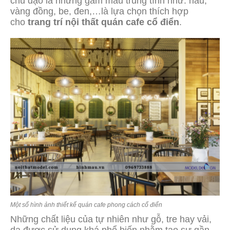
chủ đạo là những gam màu trung tính như: nâu,
vàng đồng, be, đen,…là lựa chọn thích hợp
cho
trang trí nội thất quán cafe cổ điển
.
Một số hình ảnh thiết kế quán cafe phong cách cổ điển
Những chất liệu của tự nhiên như gỗ, tre hay vải,
da được sử dụng khá phổ biến nhằm tạo sự gần