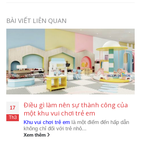
BÀI VIẾT LIÊN QUAN
Điều gì làm nên sự thành công của
17
một khu vui chơi trẻ em
Th3
Khu vui chơi trẻ em
là một điểm đến hấp dẫn
không chỉ đối với trẻ nhỏ...
Xem thêm