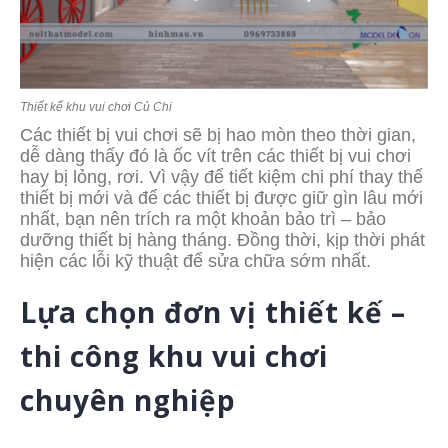
Thiết kế khu vui chơi Củ Chi
Các thiết bị vui chơi sẽ bị hao mòn theo thời gian,
dễ dàng thấy đó là ốc vít trên các thiết bị vui chơi
hay bị lỏng, rơi. Vì vậy để tiết kiệm chi phí thay thế
thiết bị mới và để các thiết bị được giữ gìn lâu mới
nhất, bạn nên trích ra một khoản bảo trì – bảo
dưỡng thiết bị hàng tháng. Đồng thời, kịp thời phát
hiện các lỗi kỹ thuật để sửa chữa sớm nhất.
Lựa chọn đơn vị thiết kế –
thi công khu vui chơi
chuyên nghiệp