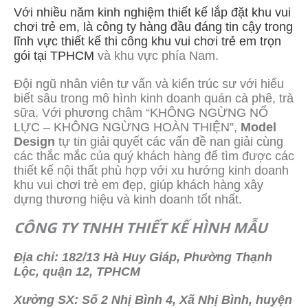
Với nhiều năm kinh nghiệm thiết kế lắp đặt khu vui
chơi trẻ em, là công ty hàng đầu đáng tin cậy trong
lĩnh vực thiết kế thi công khu vui chơi trẻ em trọn
gói tại TPHCM
và khu vực phía Nam.
Đội ngũ nhân viên tư vấn và kiến trúc sư với hiểu
biết sâu trong mô hình kinh doanh quán cà phê, trà
sữa. Với phương châm “KHÔNG NGỪNG NỔ
LỰC – KHÔNG NGỪNG HOÀN THIỆN”,
Model
Design
tự tin giải quyết các vấn đề nan giải cùng
các thắc mắc của quý khách hàng để tìm được các
thiết kế nội thất phù hợp với xu hướng kinh doanh
khu vui chơi trẻ em đẹp, giúp khách hàng xây
dựng thương hiệu và kinh doanh tốt nhất.
CÔNG TY TNHH THIẾT KẾ HÌNH MẪU
Địa chỉ: 182/13 Hà Huy Giáp, Phường Thạnh
Lộc, quận 12, TPHCM
Xưởng SX: Số 2 Nhị Bình 4, Xã Nhị Bình, huyện