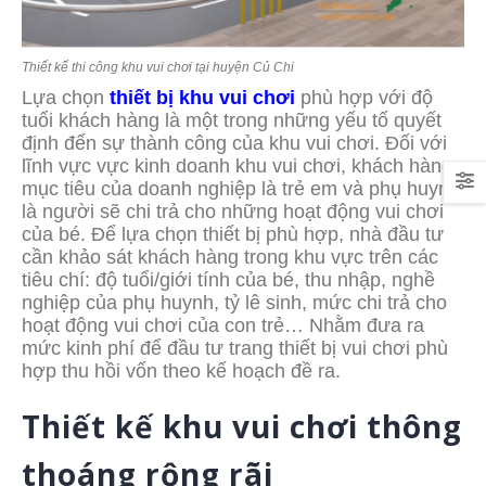
Thiết kế thi công khu vui chơi tại huyện Củ Chi
Lựa chọn
thiết bị khu vui chơi
phù hợp với độ
tuổi khách hàng là một trong những yếu tố quyết
định đến sự thành công của khu vui chơi. Đối với
lĩnh vực vực kinh doanh khu vui chơi, khách hàng
mục tiêu của doanh nghiệp là trẻ em và phụ huynh
là người sẽ chi trả cho những hoạt động vui chơi
của bé. Để lựa chọn thiết bị phù hợp, nhà đầu tư
cần khảo sát khách hàng trong khu vực trên các
tiêu chí: độ tuổi/giới tính của bé, thu nhập, nghề
nghiệp của phụ huynh, tỷ lê sinh, mức chi trả cho
hoạt động vui chơi của con trẻ… Nhằm đưa ra
mức kinh phí để đầu tư trang thiết bị vui chơi phù
hợp thu hồi vốn theo kế hoạch đề ra.
Thiết kế khu vui chơi thông
thoáng rộng rãi