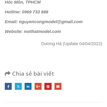
Hóc Môn, TPHCM
Hotline: 0969 733 888
Email: nguyencongmodel@gmail.com
Website: noithatmodel.com
Dương Hà (Update 04/04/2022)
Chia sẻ bài viết