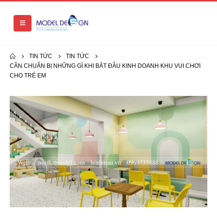
TIN TỨC
TIN TỨC
CẦN CHUẨN BỊ NHỮNG GÌ KHI BẮT ĐẦU KINH DOANH KHU VUI CHƠI
CHO TRẺ EM