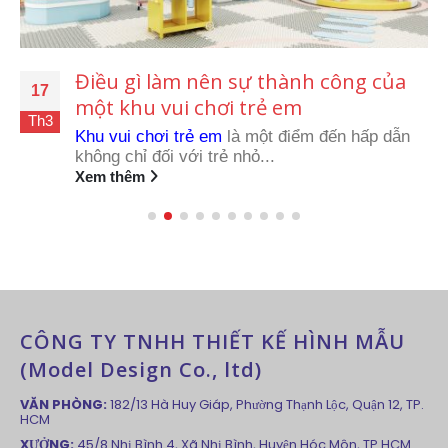
Điều gì làm nên sự thành công của
17
một khu vui chơi trẻ em
Th3
Khu vui chơi trẻ em
là một điểm đến hấp dẫn
không chỉ đối với trẻ nhỏ...
Xem thêm
CÔNG TY TNHH THIẾT KẾ HÌNH MẪU
(Model Design Co., ltd)
VĂN PHÒNG:
182/13 Hà Huy Giáp, Phường Thạnh Lộc, Quận 12, TP.
HCM
XƯỞNG:
45/8 Nhị Bình 4, Xã Nhị Bình, Huyện Hóc Môn, TP.HCM