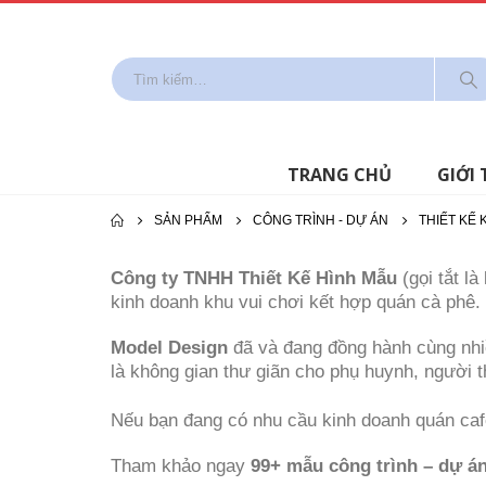
TRANG CHỦ
GIỚI 
SẢN PHẨM
CÔNG TRÌNH - DỰ ÁN
THIẾT KẾ 
Công ty TNHH Thiết Kế Hình Mẫu
(gọi tắt là
kinh doanh khu vui chơi kết hợp quán cà phê.
Model Design
đã và đang đồng hành cùng nhiề
là không gian thư giãn cho phụ huynh, người t
Nếu bạn đang có nhu cầu kinh doanh quán cafe 
Tham khảo ngay
99+ mẫu công trình – dự án