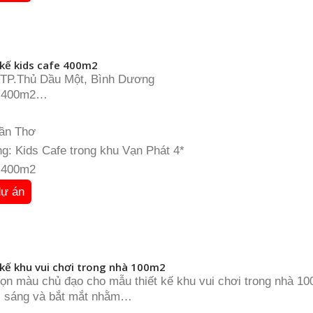
 kế kids cafe 400m2
 TP.Thủ Dầu Một, Bình Dương
: 400m2
kids cafe – khu vui chơi kết hợp quán cà phê
Cần Thơ
g: Kids Cafe trong khu Vạn Phát 4*
: 400m2
dự án
 kế khu vui chơi trong nhà 100m2
họn màu chủ đạo cho mẫu thiết kế khu vui chơi trong nhà 
i sáng và bắt mắt nhằm…