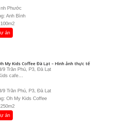
Bình Phước
g: Anh Bình
: 100m2
dự án
h My Kids Coffee Đà Lạt – Hình ảnh thực tế
3/9 Trần Phú, P3, Đà Lạt
Kids cafe
: 250m2
i chơi dự kiến: 50.000 – 70.000đ (chưa bao gồm nước)
3/9 Trần Phú, P3, Đà Lạt
g: Oh My Kids Coffee
: 250m2
dự án