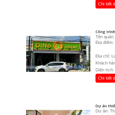
Chi tiết 
Công trìn
Tên quán:
Địa điểm:
Loại hình:
Diện tích
Địa chỉ: 
Đơn vị thi
Khách hàn
Diện tích
Chi tiết 
Dự án thiế
Dự án: Th