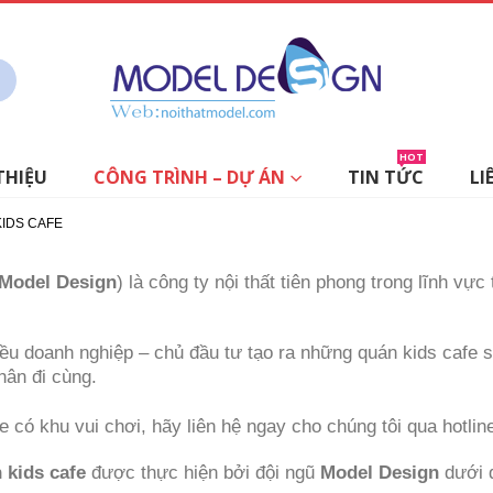
HOT
THIỆU
CÔNG TRÌNH – DỰ ÁN
TIN TỨC
LI
KIDS CAFE
Model Design
) là công ty nội thất tiên phong trong lĩnh vực
u doanh nghiệp – chủ đầu tư tạo ra những quán kids cafe s
hân đi cùng.
có khu vui chơi, hãy liên hệ ngay cho chúng tôi qua hotlin
 kids cafe
được thực hiện bởi đội ngũ
Model Design
dưới 