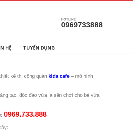
HOTLINE
0969733888
ÊN HỆ
TUYỂN DỤNG
 thiết kế thi công quán
kids cafe
– mô hình
áng tạo, độc đáo vừa là sân chơi cho bé vừa
0969.733.888
e:
đây: