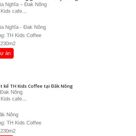
Gia Nghĩa – Đak Nông
 Kids cafe
: 230m2
hủ đạo: Hồng – vàng
Gia Nghĩa - Đak Nông
g: TH Kids Coffee
: 230m2
dự án
t kế TH Kids Coffee tại Đăk Nông
 Đak Nông
 Kids cafe
: 250m2
iết kế: Model Design
Đăk Nông
g: TH Kids Coffee
: 230m2