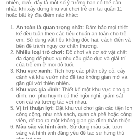
nhiên, dưới đây là một số ý tưởng bạn có thể cân
nhắc khi xây dựng khu vui chơi trẻ em tại quận 11
hoặc bất kỳ địa điểm nào khác:
An toàn là quan trọng nhất:
Đảm bảo mọi thiết
kế đều tuân theo các tiêu chuẩn an toàn cho trẻ
em. Sử dụng vật liệu không độc hại, cách điện và
bền để tránh nguy cơ chấn thương.
Nhiều loại trò chơi:
Đồ chơi và cơ sở vật chất
đa dạng để phục vụ nhu cầu giáo dục và giải trí
của trẻ em ở mọi độ tuổi.
Khu vực xanh:
Tích hợp các phần cây cỏ, cây
cảnh và khu vườn nhỏ để tạo không gian mở và
gần gũi với thiên nhiên.
Khu vực gia đình:
Thiết kế một khu vực cho gia
đình, nơi phụ huynh có thể ngồi nghỉ, giám sát
con cái và tương tác với nhau.
Vị trí thuận lợi:
Đặt khu vui chơi gần các tiện ích
công cộng, như nhà sách, quán cà phê hoặc công
viên, để tạo ra một không gian gia đình thân thiện.
Màu sắc và hình ảnh:
Sử dụng màu sắc tươi
sáng và hình ảnh đáng yêu để tạo sự hứng thú