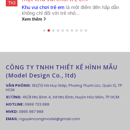
Th3
Khu vui chơi trẻ em
là một điểm đến hấp dẫn
không chỉ đối với trẻ nhỏ...
Xem thêm
CÔNG TY TNHH THIẾT KẾ HÌNH MẪU
(Model Design Co., ltd)
VĂN PHÒNG:
182/13 Hà Huy Giáp, Phường Thạnh Lộc, Quận 12, TP.
HCM
XƯỞNG:
45/8 Nhị Bình 4, Xã Nhị Bình, Huyện Hóc Môn, TP.HCM
HOTLINE:
0969 733 888
NVKD:
0865 987 988
EMAIL:
nguyencongmodel@gmail.com