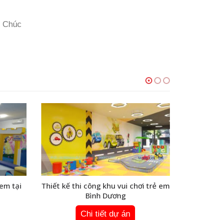
. Chúc
 em tại
Thiết kế thi công khu vui chơi trẻ em
8+ Trò c
Bình Dương
chơ
Chi tiết dự án