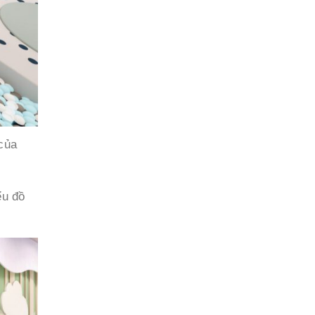
của
ểu đồ