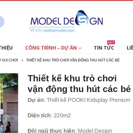
HOT
THIỆU
CÔNG TRÌNH – DỰ ÁN
TIN TỨC
LI
U VUI CHƠI
THIẾT KẾ KHU TRÒ CHƠI VẬN ĐỘNG THU HÚT CÁC BÉ
Thiết kế khu trò chơi
vận động thu hút các bé
Dự án
: Thiết kế POOKI Kidsplay Prenium
Diện tích
: 220m2
Đội ngũ thực hiện
: Model Design