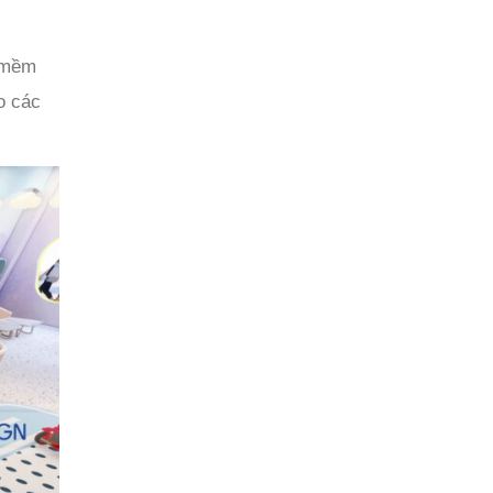
u mềm
o các