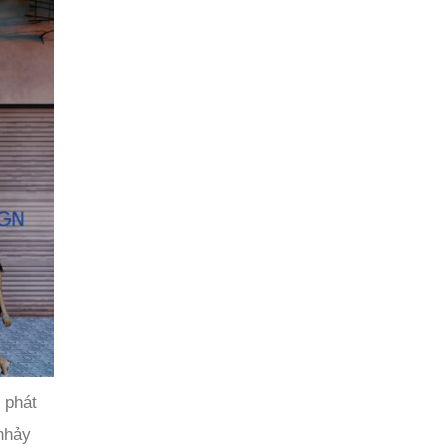
 phát
 nhảy