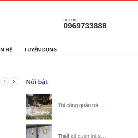
HOTLINE
0969733888
ÊN HỆ
TUYỂN DỤNG
Nổi bật
Thi công quán trà sữa Tocotoco các tỉnh miền Nam
Thiết kế quán trà sữa Tocotoco toàn tỉnh miền Nam