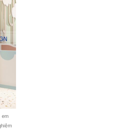
ẻ em
nghiệm