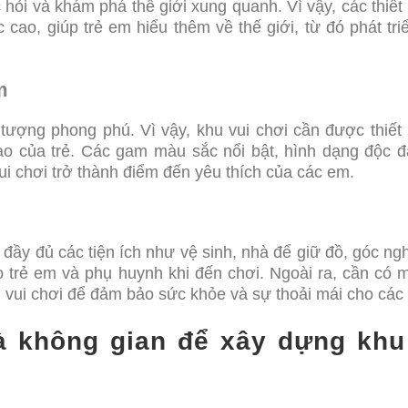
 hỏi và khám phá thế giới xung quanh. Vì vậy, các thiết 
 cao, giúp trẻ em hiểu thêm về thế giới, từ đó phát tri
m
 tượng phong phú. Vì vậy, khu vui chơi cần được thiết
ạo của trẻ. Các gam màu sắc nổi bật, hình dạng độc 
ui chơi trở thành điểm đến yêu thích của các em.
ó đầy đủ các tiện ích như vệ sinh, nhà để giữ đồ, góc ngh
o trẻ em và phụ huynh khi đến chơi. Ngoài ra, cần có 
i vui chơi để đảm bảo sức khỏe và sự thoải mái cho các
à không gian để xây dựng khu