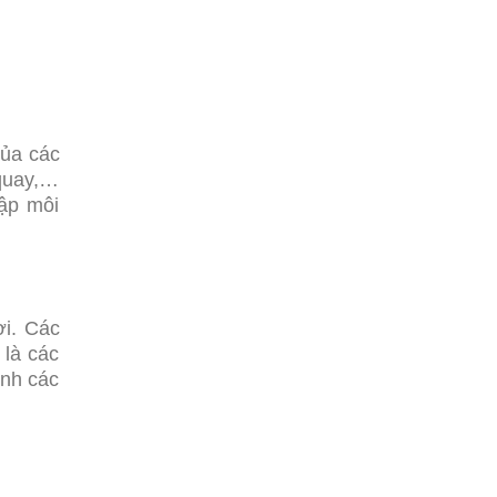
của các
 quay,…
lập môi
ơi. Các
 là các
ánh các