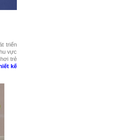
t triển
khu vực
hơi trẻ
hiết kế