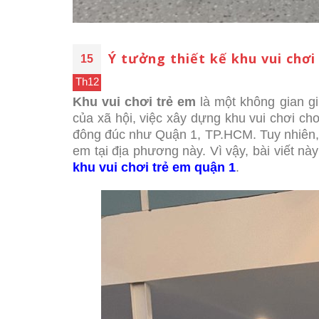
Ý tưởng thiết kế khu vui chơi
15
Th12
Khu vui chơi trẻ em
là một không gian gi
của xã hội, việc xây dựng khu vui chơi cho
đông đúc như Quận 1, TP.HCM. Tuy nhiên, kh
em tại địa phương này. Vì vậy, bài viết n
khu vui chơi trẻ em quận 1
.