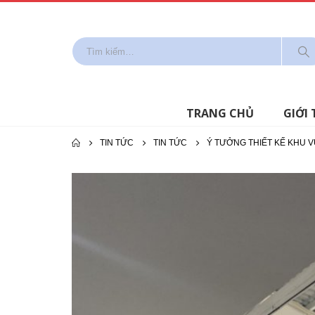
TRANG CHỦ
GIỚI 
TIN TỨC
TIN TỨC
Ý TƯỞNG THIẾT KẾ KHU V