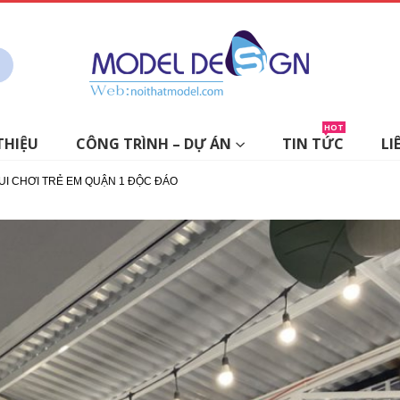
HOT
THIỆU
CÔNG TRÌNH – DỰ ÁN
TIN TỨC
LI
UI CHƠI TRẺ EM QUẬN 1 ĐỘC ĐÁO