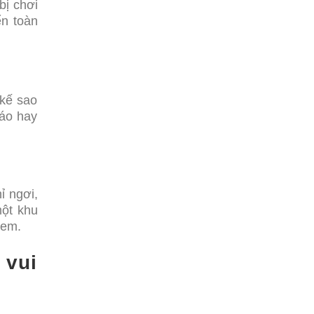
bị chơi
ển toàn
 kế sao
đáo hay
ỉ ngơi,
một khu
 em.
 vui