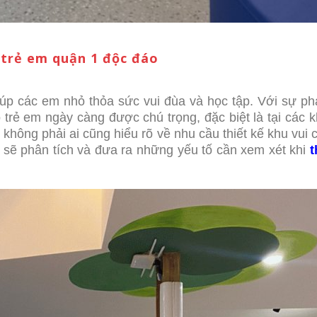
 trẻ em quận 1 độc đáo
úp các em nhỏ thỏa sức vui đùa và học tập. Với sự phá
 trẻ em ngày càng được chú trọng, đặc biệt là tại các 
ông phải ai cũng hiểu rõ về nhu cầu thiết kế khu vui c
ày sẽ phân tích và đưa ra những yếu tố cần xem xét khi
t