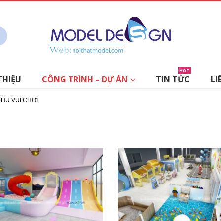
HOT
THIỆU
CÔNG TRÌNH – DỰ ÁN
TIN TỨC
LI
KHU VUI CHƠI