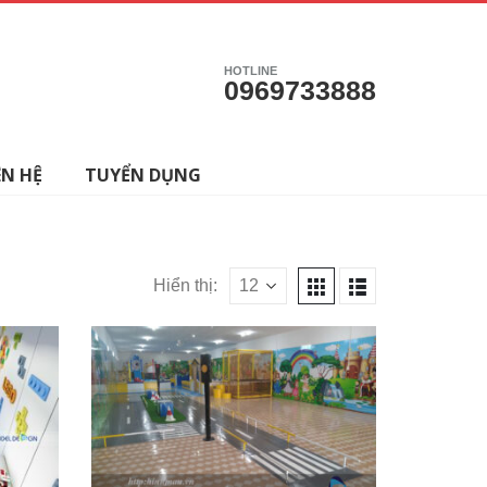
HOTLINE
0969733888
ÊN HỆ
TUYỂN DỤNG
Hiển thị: