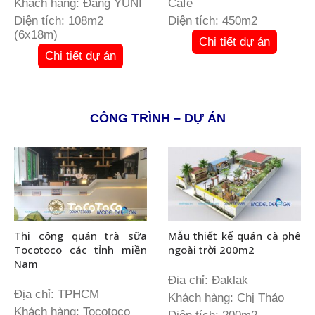
Khách hàng: Đặng YUNI
Cafe
Diện tích: 108m2
Diện tích: 450m2
(6x18m)
Chi tiết dự án
Chi tiết dự án
CÔNG TRÌNH – DỰ ÁN
Thi công quán trà sữa
Mẫu thiết kế quán cà phê
Tocotoco các tỉnh miền
ngoài trời 200m2
Nam
Địa chỉ: Đaklak
Địa chỉ: TPHCM
Khách hàng: Chị Thảo
Khách hàng: Tocotoco