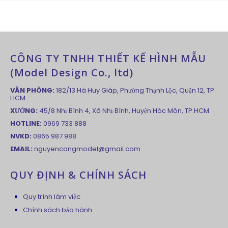
CÔNG TY TNHH THIẾT KẾ HÌNH MẪU
(Model Design Co., ltd)
VĂN PHÒNG:
182/13 Hà Huy Giáp, Phường Thạnh Lộc, Quận 12, TP.
HCM
XƯỞNG:
45/8 Nhị Bình 4, Xã Nhị Bình, Huyện Hóc Môn, TP.HCM
HOTLINE:
0969 733 888
NVKD:
0865 987 988
EMAIL:
nguyencongmodel@gmail.com
QUY ĐỊNH & CHÍNH SÁCH
Quy trình làm việc
Chính sách bảo hành